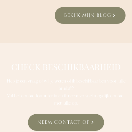
BEKIJK MIJN BLOG
CHECK BESCHIKBAARHEID
Heb je een vraag of wil je weten of ik beschikbaar ben voor jullie
bruiloft?
Vul het contactformulier in en ik neem zo snel mogelijk contact
met jullie op.
NEEM CONTACT OP