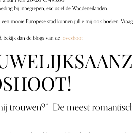
i album van 20×20 € 495,00
eding bij inbegrepen, exclusief de Waddeneilanden.
 een mooie Europese stad kunnen jullie mij ook boeken. Vraag
d, bekijk dan de blogs van de
loveshoot
UWELIJKSAAN
OSHOOT!
 mij trouwen?” De meest romantisc