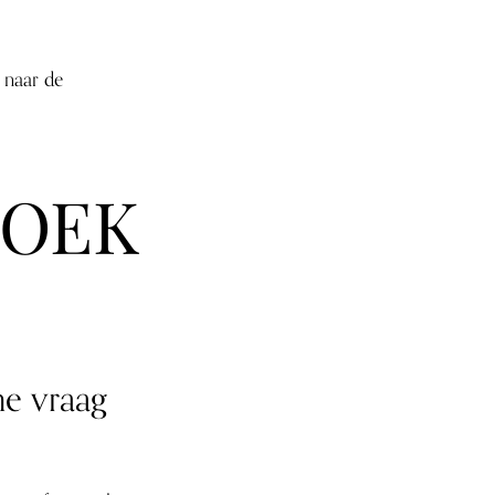
 naar de
ZOEK
he vraag