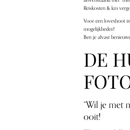
Bovenstaand met min
Reiskosten & km vergo
Voor een loveshoot in
mogelijkheden!
Ben je alvast benieuw
DE H
FOT
“Wil je met
ooit!