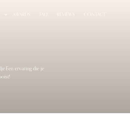
AWARDS
FAQ
REVIEWS
CONTACT
e.Een ervaring die je
oist!