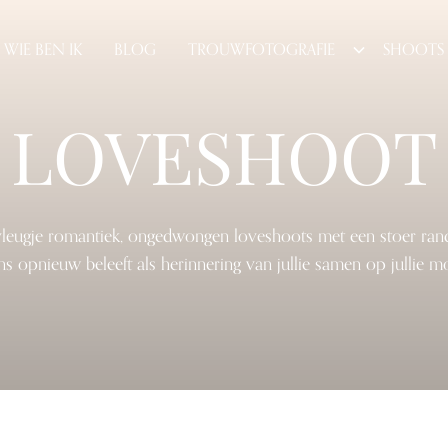
WIE BEN IK
BLOG
TROUWFOTOGRAFIE
SHOOTS
LOVESHOOT
vleugje romantiek, ongedwongen loveshoots met een stoer randj
ns opnieuw beleeft als herinnering van jullie samen op jullie mo