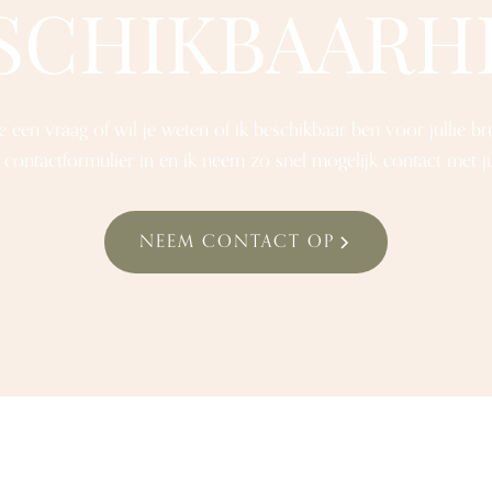
SCHIKBAARH
e een vraag of wil je weten of ik beschikbaar ben voor jullie bru
 contactformulier in en ik neem zo snel mogelijk contact met ju
NEEM CONTACT OP