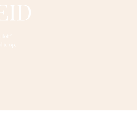
EID
iloft?
llie op.