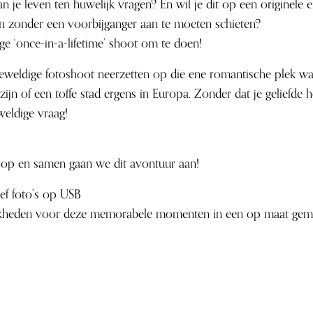
 van je leven ten huwelijk vragen? En wil je dit op een originele 
en zonder een voorbijganger aan te moeten schieten?
ge ‘once-in-a-lifetime’ shoot om te doen!
weldige fotoshoot neerzetten op die ene romantische plek waa
ijn of een toffe stad ergens in Europa. Zonder dat je geliefde h
weldige vraag!
op en samen gaan we dit avontuur aan!
ief foto’s op USB
ijkheden voor deze memorabele momenten in een op maat ge