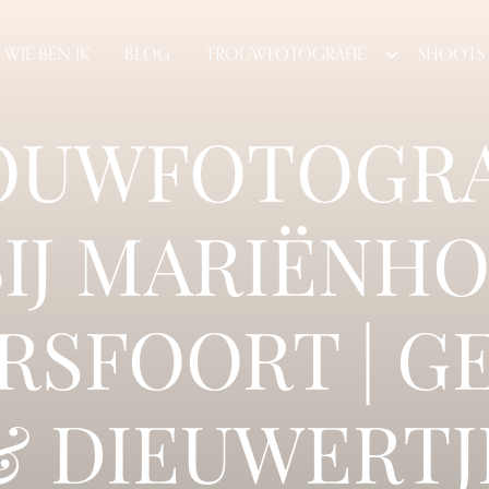
WIE BEN IK
BLOG
TROUWFOTOGRAFIE
SHOOTS
OUWFOTOGRA
BIJ MARIËNHO
RSFOORT | G
& DIEUWERTJ