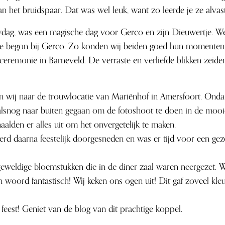
van het bruidspaar. Dat was wel leuk, want zo leerde je ze alvas
dag, was een magische dag voor Gerco en zijn Dieuwertje. We 
ge begon bij Gerco. Zo konden wij beiden goed hun momenten bi
e ceremonie in Barneveld. De verraste en verliefde blikken zeiden 
 wij naar de trouwlocatie van Mariënhof in Amersfoort. Ondank
 alsnog naar buiten gegaan om de fotoshoot te doen in de mooi
aalden er alles uit om het onvergetelijk te maken.
rd daarna feestelijk doorgesneden en was er tijd voor een gezell
geweldige bloemstukken die in de diner zaal waren neergezet. 
 woord fantastisch! Wij keken ons ogen uit! Dit gaf zoveel kleu
feest! Geniet van de blog van dit prachtige koppel.