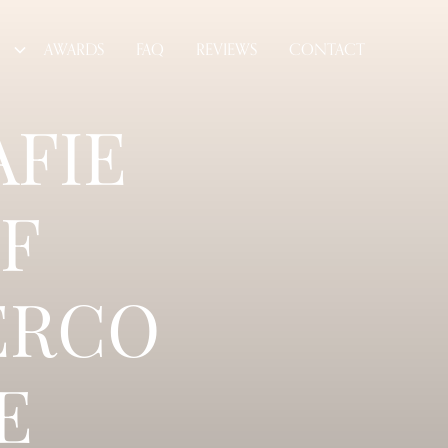
AWARDS
FAQ
REVIEWS
CONTACT
FIE
F
ERCO
E