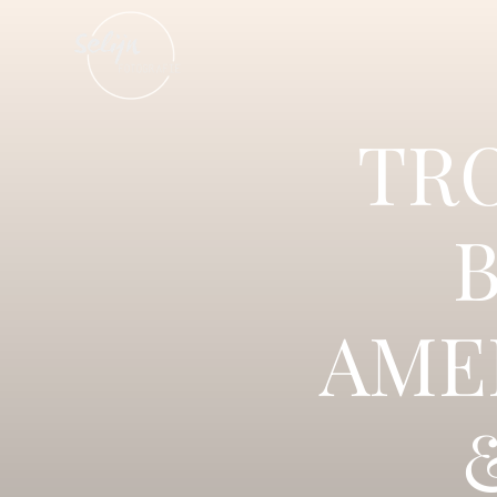
TR
AME