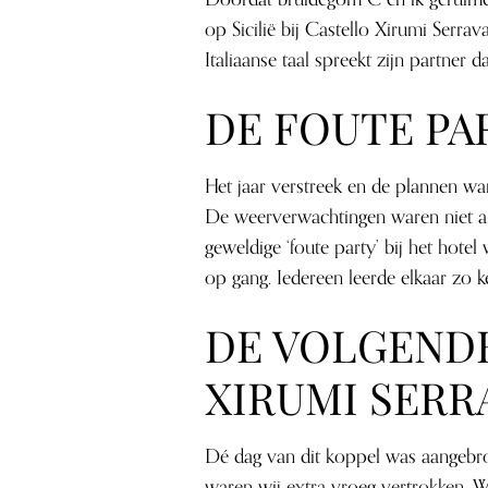
op Sicilië bij Castello Xirumi Serrava
Italiaanse taal spreekt zijn partner 
DE FOUTE PA
Het jaar verstreek en de plannen war
De weerverwachtingen waren niet a
geweldige ‘foute party’ bij het hote
op gang. Iedereen leerde elkaar zo 
DE VOLGENDE
XIRUMI SERR
Dé dag van dit koppel was aangebrok
waren wij extra vroeg vertrokken. 