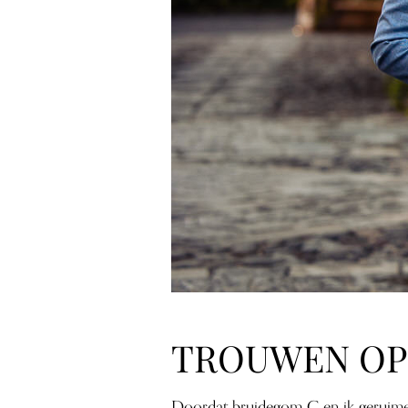
TROUWEN OP 
Doordat bruidegom C en ik geruime 