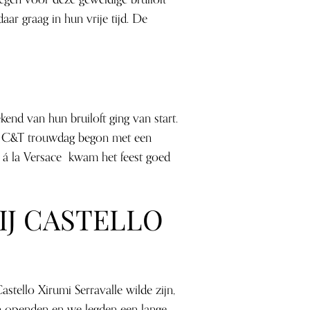
daar graag in hun vrije tijd. De
end van hun bruiloft ging van start.
or C&T trouwdag begon met een
ng á la Versace kwam het feest goed
IJ CASTELLO
stello Xirumi Serravalle wilde zijn,
en openden en we legden een lange