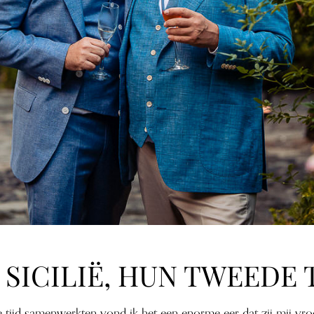
SICILIË, HUN TWEEDE 
tijd samenwerkten vond ik het een enorme eer dat zij mij vro