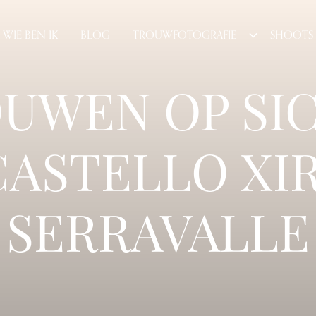
WIE BEN IK
BLOG
TROUWFOTOGRAFIE
SHOOTS
UWEN OP SIC
 CASTELLO XI
SERRAVALLE