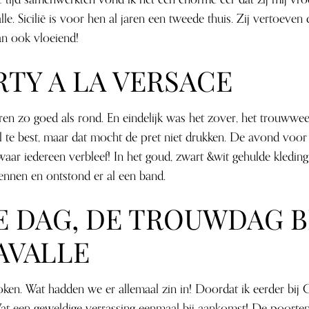
lle. Sicilië is voor hen al jaren een tweede thuis. Zij vertoeven 
dan ook vloeiend!
RTY A LA VERSACE
en zo goed als rond. En eindelijk was het zover, het trouwweek
l te best, maar dat mocht de pret niet drukken. De avond vo
l waar iedereen verbleef! In het goud, zwart &wit gehulde kledi
kennen en ontstond er al een band.
 DAG, DE TROUWDAG B
AVALLE
en. Wat hadden we er allemaal zin in! Doordat ik eerder bij Ca
Wat een geweldige verrassing eenmaal bij aankomst! De poort