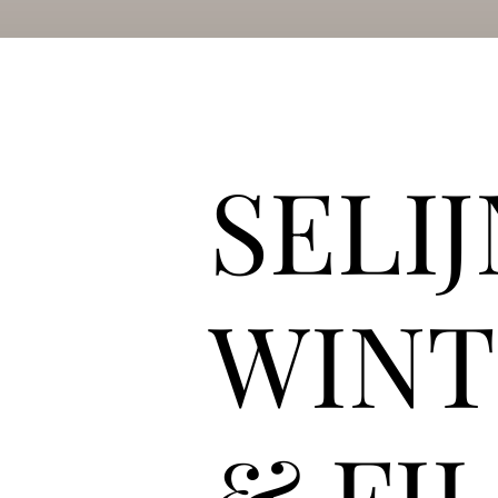
SELI
WINT
& FIL