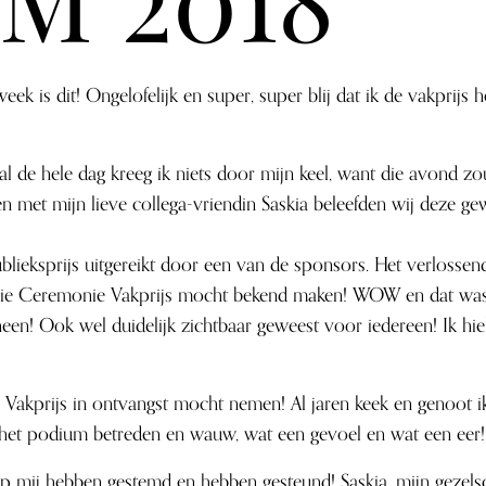
is dit! Ongelofelijk en super, super blij dat ik de vakprijs
l de hele dag kreeg ik niets door mijn keel, want die avond zou
 met mijn lieve collega-vriendin Saskia beleefden wij deze ge
ublieksprijs uitgereikt door een van de sponsors. Het verloss
rie Ceremonie Vakprijs mocht bekend maken! WOW en dat was ik
heen! Ook wel duidelijk zichtbaar geweest voor iedereen! Ik hi
e Vakprijs in ontvangst mocht nemen! Al jaren keek en genoot i
 het podium betreden en wauw, wat een gevoel en wat een eer!
op mij hebben gestemd en hebben gesteund! Saskia, mijn gezelsc