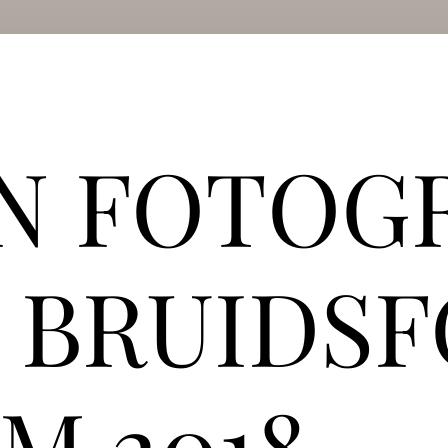
JN FOTOG
 BRUIDS
M 2018