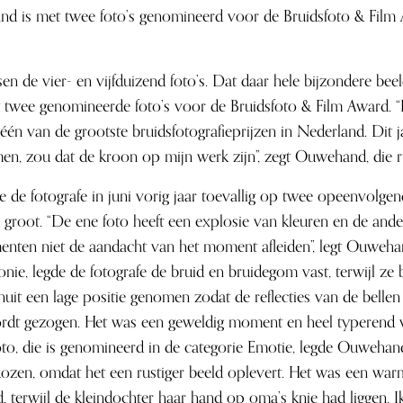
nd is met twee foto’s genomineerd voor de Bruidsfoto & Film
en de vier- en vijfduizend foto’s. Dat daar hele bijzondere beel
 twee genomineerde foto’s voor de Bruidsfoto & Film Award. 
én van de grootste bruidsfotografieprijzen in Nederland. Dit ja
men, zou dat de kroon op mijn werk zijn”, zegt Ouwehand, die rui
de fotografe in juni vorig jaar toevallig op twee opeenvolgen
er groot. “De ene foto heeft een explosie van kleuren en de and
menten niet de aandacht van het moment afleiden”, legt Ouwehan
ie, legde de fotografe de bruid en bruidegom vast, terwijl ze 
uit een lage positie genomen zodat de reflecties van de bellen
rdt gezogen. Het was een geweldig moment en heel typerend voo
foto, die is genomineerd in de categorie Emotie, legde Ouwehan
ekozen, omdat het een rustiger beeld oplevert. Het was een w
 terwijl de kleindochter haar hand op oma’s knie had liggen. Ik 