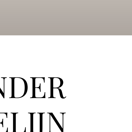
NDER
ELIJN