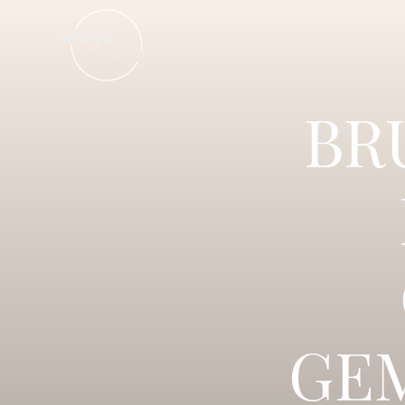
BR
GE