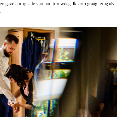
en gave compilatie van hun trouwdag! Ik kom graag terug als br
!