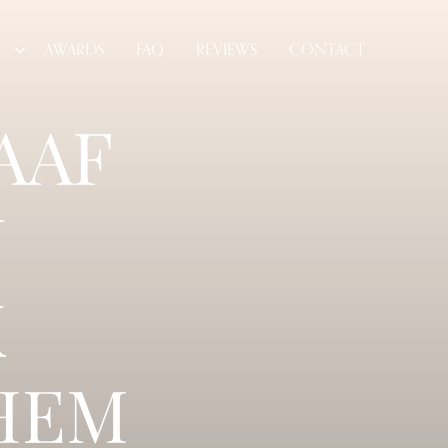
AWARDS
FAQ
REVIEWS
CONTACT
AAF
N
K
HEM